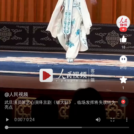
18
评论
1
@人民视频
武旦演员陈艺心演绎京剧《锯大缸》，临场发挥将失误转为
亮点